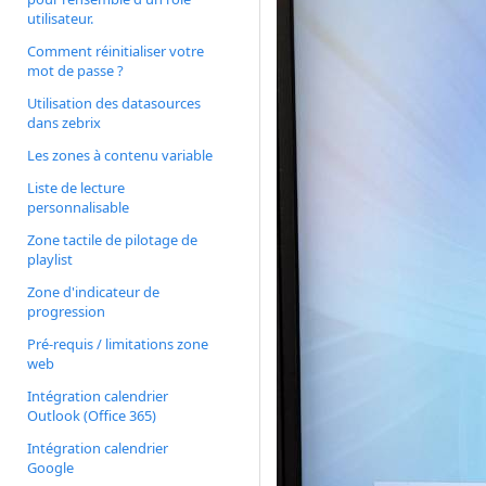
utilisateur.
Comment réinitialiser votre
mot de passe ?
Utilisation des datasources
dans zebrix
Les zones à contenu variable
Liste de lecture
personnalisable
Zone tactile de pilotage de
playlist
Zone d'indicateur de
progression
Pré-requis / limitations zone
web
Intégration calendrier
Outlook (Office 365)
Intégration calendrier
Google