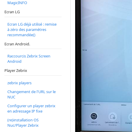
MagicINFO
Ecran LG
Ecran LG déjà utilisé : remise
à zéro des paramètres
recommandée()
Ecran Android.
Raccourcis Zebrix Screen
Android
Player Zebrix
zebrix players
Changement de l'URL sur le
NUC
Configurer un player zebrix
en adressage IP fixe
(re)installation OS
Nuc/Player Zebrix