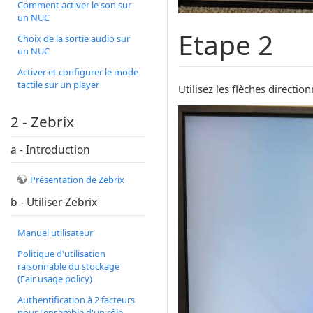
Comment activer le son sur
un NUC
Etape 2
Choix de la sortie audio sur
un NUC
Activer et configurer le mode
tactile sur un player
Utilisez les flèches directi
2 - Zebrix
a - Introduction
Présentation de Zebrix
b - Utiliser Zebrix
Manuel utilisateur
Politique d'utilisation
raisonnable du stockage
(Fair usage policy)
Authentification à 2 facteurs
pour l'ensemble d'un rôle