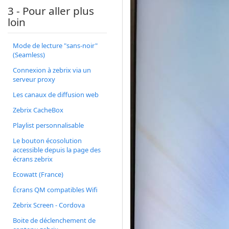
3 - Pour aller plus
loin
Mode de lecture "sans-noir"
(Seamless)
Connexion à zebrix via un
serveur proxy
Les canaux de diffusion web
Zebrix CacheBox
Playlist personnalisable
Le bouton écosolution
accessible depuis la page des
écrans zebrix
Ecowatt (France)
Écrans QM compatibles Wifi
Zebrix Screen - Cordova
Boite de déclenchement de