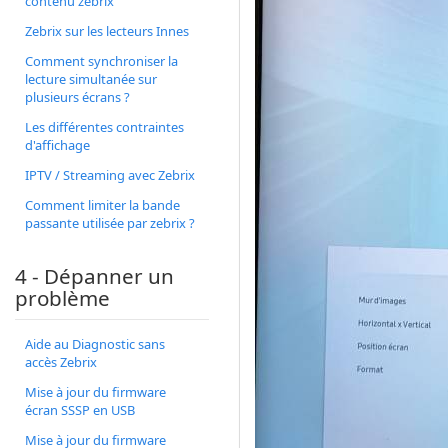
contenu zebrix
Zebrix sur les lecteurs Innes
Comment synchroniser la
lecture simultanée sur
plusieurs écrans ?
Les différentes contraintes
d'affichage
IPTV / Streaming avec Zebrix
Comment limiter la bande
passante utilisée par zebrix ?
4 - Dépanner un
problème
Aide au Diagnostic sans
accès Zebrix
Mise à jour du firmware
écran SSSP en USB
Mise à jour du firmware