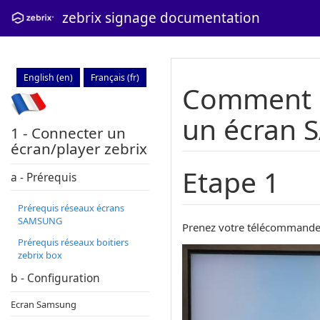
zebrix signage documentation
English (en)
Français (fr)
Comment c
un écran 
1 - Connecter un
écran/player zebrix
Etape 1
a - Prérequis
Prérequis réseaux écrans
SAMSUNG
Prenez votre télécommande 
Prérequis réseaux boitiers
zebrix box
b - Configuration
Ecran Samsung