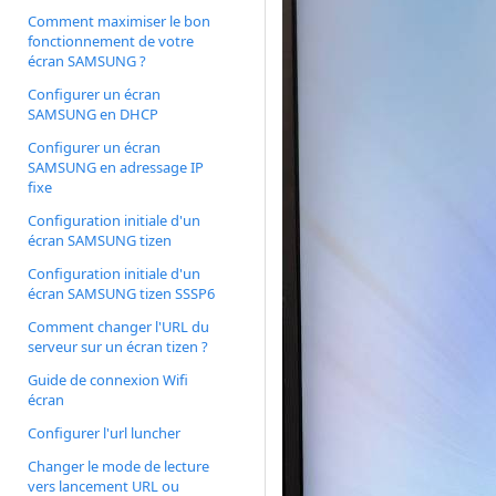
Comment maximiser le bon
fonctionnement de votre
écran SAMSUNG ?
Configurer un écran
SAMSUNG en DHCP
Configurer un écran
SAMSUNG en adressage IP
fixe
Configuration initiale d'un
écran SAMSUNG tizen
Configuration initiale d'un
écran SAMSUNG tizen SSSP6
Comment changer l'URL du
serveur sur un écran tizen ?
Guide de connexion Wifi
écran
Configurer l'url luncher
Changer le mode de lecture
vers lancement URL ou